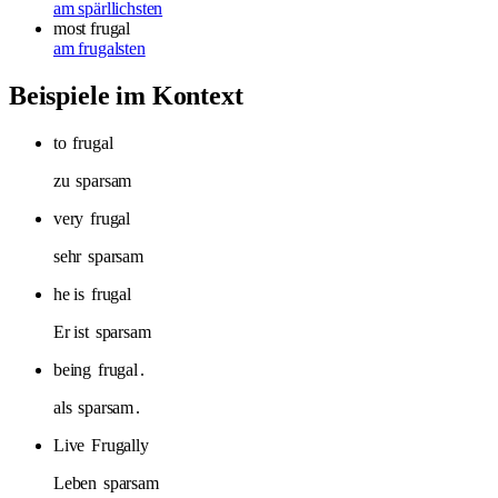
am spärllichsten
most frugal
am frugalsten
Beispiele im Kontext
to
frugal
zu
sparsam
very
frugal
sehr
sparsam
he is
frugal
Er ist
sparsam
being
frugal
.
als
sparsam
.
Live
Frugally
Leben
sparsam