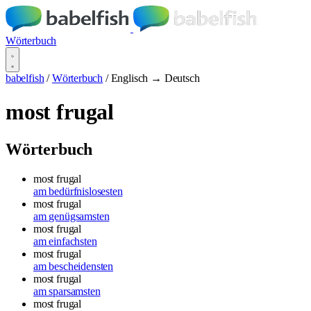
Wörterbuch
babelfish
/
Wörterbuch
/
Englisch → Deutsch
most frugal
Wörterbuch
most frugal
am bedürfnislosesten
most frugal
am genügsamsten
most frugal
am einfachsten
most frugal
am bescheidensten
most frugal
am sparsamsten
most frugal