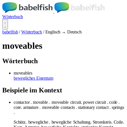
Wörterbuch
babelfish
/
Wörterbuch
/
Englisch → Deutsch
moveables
Wörterbuch
moveables
bewegliches Eigentum
Beispiele im Kontext
contactor . movable .
moveable
circuit. power circuit . coile .
core. armature .
moveable
contacts . stationary contact . springs
.
Schütz.
bewegliche
.
bewegliche
Schaltung. Stromkreis. Coile.