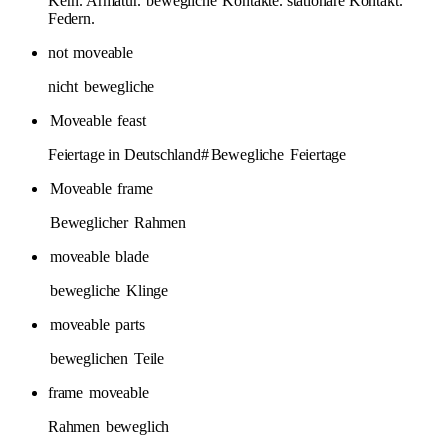
Kern. Armatur.
bewegliche
Kontakte. stationäre Kontakt.
Federn.
not
moveable
nicht
bewegliche
Moveable
feast
Feiertage in Deutschland#
Bewegliche
Feiertage
Moveable
frame
Beweglicher
Rahmen
moveable
blade
bewegliche
Klinge
moveable
parts
beweglichen
Teile
frame
moveable
Rahmen
beweglich