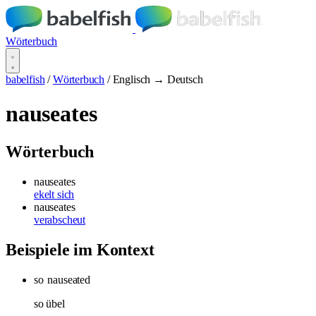
Wörterbuch
babelfish
/
Wörterbuch
/
Englisch → Deutsch
nauseates
Wörterbuch
nauseates
ekelt sich
nauseates
verabscheut
Beispiele im Kontext
so
nauseated
so übel