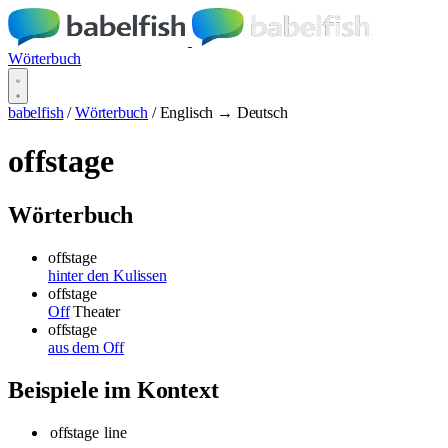
Wörterbuch
babelfish
/
Wörterbuch
/
Englisch → Deutsch
offstage
Wörterbuch
offstage
hinter den Kulissen
offstage
Off
Theater
offstage
aus dem Off
Beispiele im Kontext
offstage
line