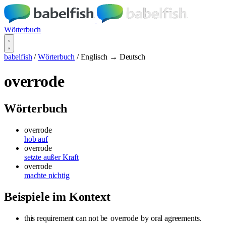
Wörterbuch
babelfish
/
Wörterbuch
/
Englisch → Deutsch
overrode
Wörterbuch
overrode
hob auf
overrode
setzte außer Kraft
overrode
machte nichtig
Beispiele im Kontext
this requirement can not be
overrode
by oral agreements.