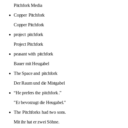
Pitchfork Media
Copper
Pitchfork
Copper Pitchfork
project
pitchfork
Project Pitchfork
peasant with
pitchfork
Bauer mit Heugabel
The Space and
pitchfork
Der Raum und die Mistgabel
“He prefers the
pitchfork
.”
"Er bevorzugt die Heugabel."
The
Pitchforks
had two sons.
Mit ihr hat er zwei Söhne.