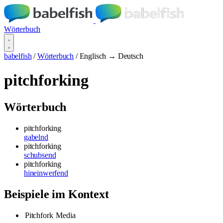
Wörterbuch
babelfish
/
Wörterbuch
/
Englisch → Deutsch
pitchforking
Wörterbuch
pitchforking
gabelnd
pitchforking
schubsend
pitchforking
hineinwerfend
Beispiele im Kontext
Pitchfork
Media