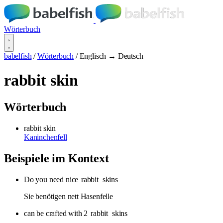
Wörterbuch
babelfish
/
Wörterbuch
/
Englisch → Deutsch
rabbit skin
Wörterbuch
rabbit skin
Kaninchenfell
Beispiele im Kontext
Do you need nice
rabbit
skins
Sie benötigen nett Hasenfelle
can be crafted with 2
rabbit
skins