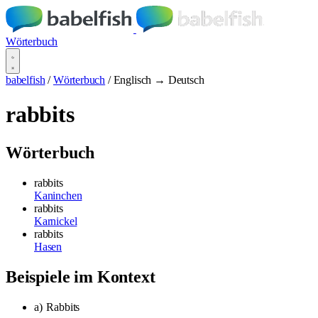
Wörterbuch
babelfish
/
Wörterbuch
/
Englisch → Deutsch
rabbits
Wörterbuch
rabbits
Kaninchen
rabbits
Karnickel
rabbits
Hasen
Beispiele im Kontext
a)
Rabbits