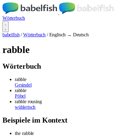
Wörterbuch
babelfish
/
Wörterbuch
/
Englisch → Deutsch
rabble
Wörterbuch
rabble
Gesindel
rabble
Pöbel
rabble rousing
wühlerisch
Beispiele im Kontext
the
rabble