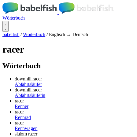
Wörterbuch
babelfish
/
Wörterbuch
/
Englisch → Deutsch
racer
Wörterbuch
downhill racer
Abfahrtsläufer
downhill racer
Abfahrtsläuferin
racer
Renner
racer
Rennrad
racer
Rennwagen
slalom racer