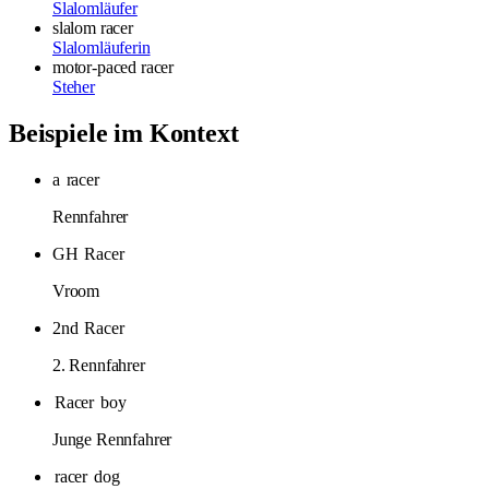
Slalomläufer
slalom racer
Slalomläuferin
motor-paced racer
Steher
Beispiele im Kontext
a
racer
Rennfahrer
GH
Racer
Vroom
2nd
Racer
2. Rennfahrer
Racer
boy
Junge Rennfahrer
racer
dog