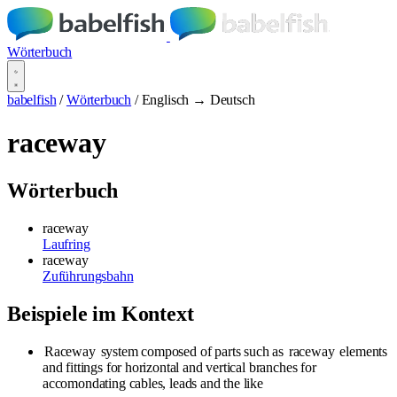
Wörterbuch
babelfish
/
Wörterbuch
/
Englisch → Deutsch
raceway
Wörterbuch
raceway
Laufring
raceway
Zuführungsbahn
Beispiele im Kontext
Raceway
system composed of parts such as
raceway
elements
and fittings for horizontal and vertical branches for
accomondating cables, leads and the like