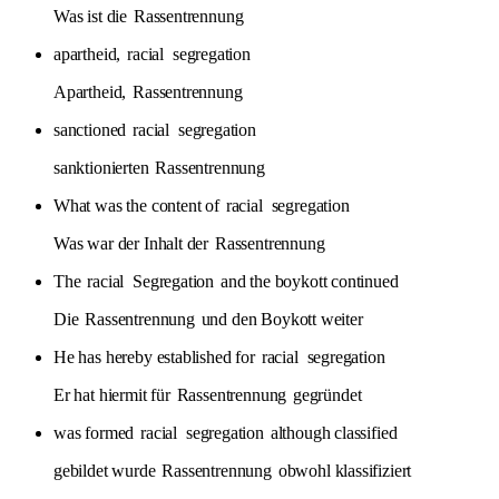
Was ist die
Rassentrennung
apartheid,
racial
segregation
Apartheid,
Rassentrennung
sanctioned
racial
segregation
sanktionierten
Rassentrennung
What was the content of
racial
segregation
Was war der Inhalt der
Rassentrennung
The
racial
Segregation
and the boykott continued
Die
Rassentrennung
und den Boykott weiter
He has hereby established for
racial
segregation
Er hat hiermit für
Rassentrennung
gegründet
was formed
racial
segregation
although classified
gebildet wurde
Rassentrennung
obwohl klassifiziert