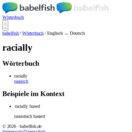
Wörterbuch
babelfish
/
Wörterbuch
/
Englisch → Deutsch
racially
Wörterbuch
racially
rassisch
Beispiele im Kontext
racially
based
rassistisch basiert
© 2026 · babelfish.de
Impressum
Datenschutz