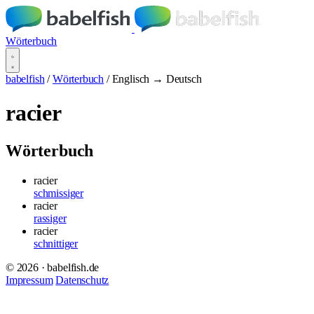
Wörterbuch
babelfish
/
Wörterbuch
/
Englisch → Deutsch
racier
Wörterbuch
racier
schmissiger
racier
rassiger
racier
schnittiger
© 2026 · babelfish.de
Impressum
Datenschutz