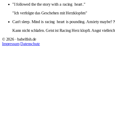
"I followed the the story with a
racing
heart
."
"Ich verfolgte das Geschehen mit Herzklopfen"
Can't sleep. Mind is
racing
heart
is pounding. Anxiety maybe? 
Kann nicht schlafen. Geist ist Racing Herz klopft. Angst viellei
© 2026 · babelfish.de
Impressum
Datenschutz