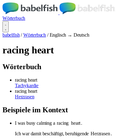
Wörterbuch
babelfish
/
Wörterbuch
/
Englisch → Deutsch
racing heart
Wörterbuch
racing heart
Tachykardie
racing heart
Herzrasen
Beispiele im Kontext
I was busy calming a
racing
heart
.
Ich war damit beschäftigt, beruhigende
Herzrasen
.