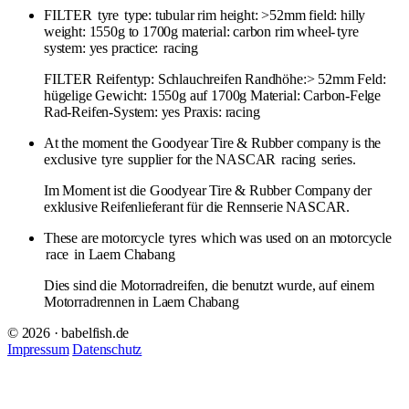
FILTER
tyre
type: tubular rim height: >52mm field: hilly
weight: 1550g to 1700g material: carbon rim wheel-
tyre
system: yes practice:
racing
FILTER Reifentyp: Schlauchreifen Randhöhe:> 52mm Feld:
hügelige Gewicht: 1550g auf 1700g Material: Carbon-Felge
Rad-Reifen-System: yes Praxis: racing
At the moment the Goodyear Tire & Rubber company is the
exclusive
tyre
supplier for the NASCAR
racing
series.
Im Moment ist die Goodyear Tire & Rubber Company der
exklusive Reifenlieferant für die Rennserie NASCAR.
These are motorcycle
tyres
which was used on an motorcycle
race
in Laem Chabang
Dies sind die Motorradreifen, die benutzt wurde, auf einem
Motorradrennen in Laem Chabang
© 2026 · babelfish.de
Impressum
Datenschutz