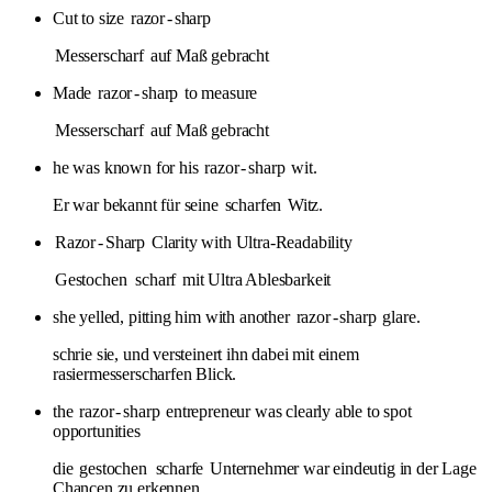
Cut to size
razor
-
sharp
Messerscharf
auf Maß gebracht
Made
razor
-
sharp
to measure
Messerscharf
auf Maß gebracht
he was known for his
razor
-
sharp
wit.
Er war bekannt für seine
scharfen
Witz.
Razor
-
Sharp
Clarity with Ultra-Readability
Gestochen
scharf
mit Ultra Ablesbarkeit
she yelled, pitting him with another
razor
-
sharp
glare.
schrie sie, und versteinert ihn dabei mit einem
rasiermesserscharfen Blick.
the
razor
-
sharp
entrepreneur was clearly able to spot
opportunities
die
gestochen
scharfe
Unternehmer war eindeutig in der Lage
Chancen zu erkennen