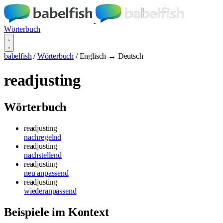
Wörterbuch
babelfish
/
Wörterbuch
/
Englisch → Deutsch
readjusting
Wörterbuch
readjusting
nachregelnd
readjusting
nachstellend
readjusting
neu anpassend
readjusting
wiederanpassend
Beispiele im Kontext