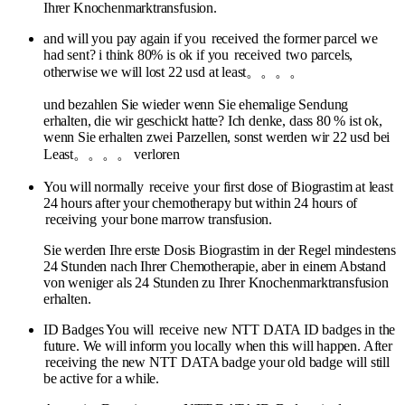
Ihrer Knochenmarktransfusion.
and will you pay again if you
received
the former parcel we
had sent? i think 80% is ok if you
received
two parcels,
otherwise we will lost 22 usd at least。。。。
und bezahlen Sie wieder wenn Sie ehemalige Sendung
erhalten, die wir geschickt hatte? Ich denke, dass 80 % ist ok,
wenn Sie erhalten zwei Parzellen, sonst werden wir 22 usd bei
Least。。。。 verloren
You will normally
receive
your first dose of Biograstim at least
24 hours after your chemotherapy but within 24 hours of
receiving
your bone marrow transfusion.
Sie werden Ihre erste Dosis Biograstim in der Regel mindestens
24 Stunden nach Ihrer Chemotherapie, aber in einem Abstand
von weniger als 24 Stunden zu Ihrer Knochenmarktransfusion
erhalten.
ID Badges You will
receive
new NTT DATA ID badges in the
future. We will inform you locally when this will happen. After
receiving
the new NTT DATA badge your old badge will still
be active for a while.