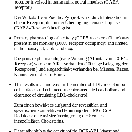
receptor
involved in transmitting neural impulses (GABA
receptor
) .
Der Wirkstoff von Prac-tic, Pyriprol, wirkt durch Interaktion mit
einem
Rezeptor
, der an der Übertragung neuraler Impulse
(GABA-
Rezeptor
) beteiligt ist.
Primary pharmacological activity (CCR5
receptor
affinity) was
present in the monkey (100%
receptor
occupancy) and limited
in the mouse, rat, rabbit and dog.
Die primäre pharmakologische Wirkung (Affinität zum CCR5-
Rezeptor
) war beim Affen vorhanden (100%ige Belegung der
Rezeptoren
) und eingeschränkt vorhanden bei Mäusen, Ratten,
Kaninchen und beim Hund.
This results in an increase in the number of LDL-
receptors
on
cell surfaces and enhanced
receptor
-mediated catabolism and
clearance of circulating LDL-cholesterol.
Zum einen bewirkt es aufgrund der reversiblen und
spezifischen kompetitiven Hemmung der HMG- CoA-
Reduktase eine mäßige Verringerung der Synthese
intrazellulären Cholesterins.
Dasatinib inhibits the activity of the BCR-ABL kinase and