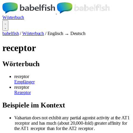
Wörterbuch
babelfish
/
Wörterbuch
/
Englisch → Deutsch
receptor
Wörterbuch
receptor
Empfänger
receptor
Rezeptor
Beispiele im Kontext
Valsartan does not exhibit any partial agonist activity at the AT1
receptor
and has much (about 20,000-fold) greater affinity for
the AT1
receptor
than for the AT2
receptor
.