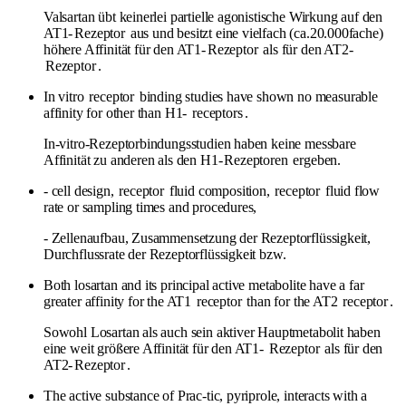
Valsartan übt keinerlei partielle agonistische Wirkung auf den
AT1-
Rezeptor
aus und besitzt eine vielfach (ca.20.000fache)
höhere Affinität für den AT1-
Rezeptor
als für den AT2-
Rezeptor
.
In vitro
receptor
binding studies have shown no measurable
affinity for other than H1-
receptors
.
In-vitro-Rezeptorbindungsstudien haben keine messbare
Affinität zu anderen als den H1-
Rezeptoren
ergeben.
- cell design,
receptor
fluid composition,
receptor
fluid flow
rate or sampling times and procedures,
- Zellenaufbau, Zusammensetzung der Rezeptorflüssigkeit,
Durchflussrate der Rezeptorflüssigkeit bzw.
Both losartan and its principal active metabolite have a far
greater affinity for the AT1
receptor
than for the AT2
receptor
.
Sowohl Losartan als auch sein aktiver Hauptmetabolit haben
eine weit größere Affinität für den AT1-
Rezeptor
als für den
AT2-
Rezeptor
.
The active substance of Prac-tic, pyriprole, interacts with a