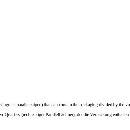
ctangular
parallelepiped) that can contain the packaging divided by the v
ten
Quaders
(rechteckiger Parallelflächner), der die Verpackung enthalt