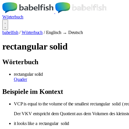
Wörterbuch
babelfish
/
Wörterbuch
/
Englisch → Deutsch
rectangular solid
Wörterbuch
rectangular solid
Quader
Beispiele im Kontext
VCP is equal to the volume of the smallest
rectangular
solid
(
re
Der VKV entspricht dem Quotient aus dem Volumen des kleins
it looks like a
rectangular
solid