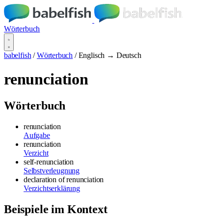
Wörterbuch
babelfish
/
Wörterbuch
/
Englisch → Deutsch
renunciation
Wörterbuch
renunciation
Aufgabe
renunciation
Verzicht
self-renunciation
Selbstverleugnung
declaration of renunciation
Verzichtserklärung
Beispiele im Kontext