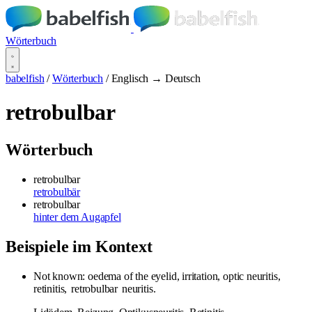
Wörterbuch
babelfish
/
Wörterbuch
/
Englisch → Deutsch
retrobulbar
Wörterbuch
retrobulbar
retrobulbär
retrobulbar
hinter dem Augapfel
Beispiele im Kontext
Not known: oedema of the eyelid, irritation, optic neuritis,
retinitis,
retrobulbar
neuritis.