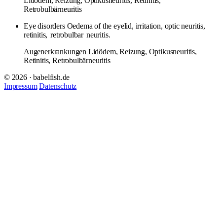
Lidödem, Reizung, Optikusneuritis, Retinitis,
Retrobulbärneuritis
Eye disorders Oedema of the eyelid, irritation, optic neuritis,
retinitis,
retrobulbar
neuritis.
Augenerkrankungen Lidödem, Reizung, Optikusneuritis,
Retinitis, Retrobulbärneuritis
© 2026 · babelfish.de
Impressum
Datenschutz