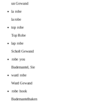
un Gewand
la
robe
la robe
top
robe
Top Robe
lap
robe
Schoß Gewand
robe
you
Bademantel, Sie
ward
robe
Ward Gewand
robe
hook
Bademantelhaken