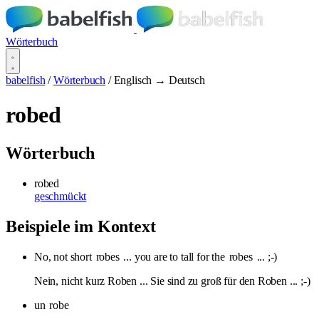
Wörterbuch
babelfish
/
Wörterbuch
/
Englisch → Deutsch
robed
Wörterbuch
robed
geschmückt
Beispiele im Kontext
No, not short
robes
... you are to tall for the
robes
... ;-)
Nein, nicht kurz Roben ... Sie sind zu groß für den Roben ... ;-)
un
robe