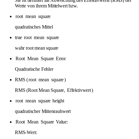
Sie ist definiert als Abweichung des Effektivwerts (RMS) der
Werte von ihrem Mittelwert bzw.
root
mean
square
quadratisches Mittel
true
root
mean
square
wahr root mean square
Root
Mean
Square
Error
Quadratische Fehler
RMS (
root
mean
square
)
RMS (Root Mean Square,
Effektivwert
)
root
mean
square
height
quadratischer Mittenrauhwert
Root
Mean
Square
Value:
RMS-Wert: