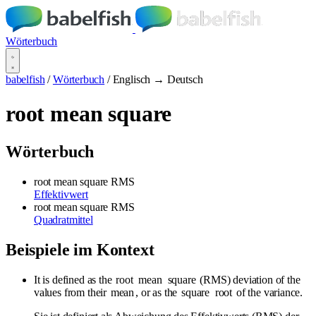
Wörterbuch
babelfish
/
Wörterbuch
/
Englisch → Deutsch
root mean square
Wörterbuch
root mean square
RMS
Effektivwert
root mean square
RMS
Quadratmittel
Beispiele im Kontext
It is defined as the
root
mean
square
(RMS) deviation of the
values from their
mean
, or as the
square
root
of the variance.