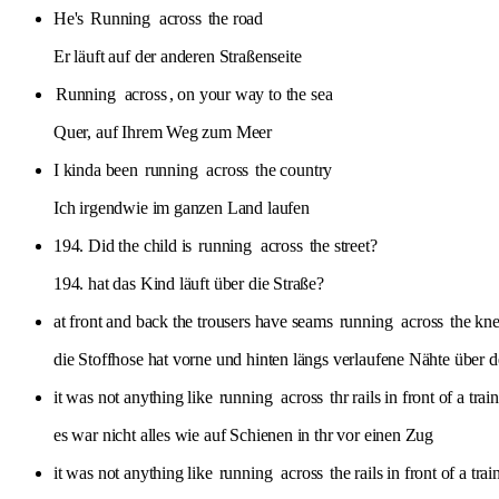
He's
Running
across
the road
Er läuft auf der anderen Straßenseite
Running
across
, on your way to the sea
Quer, auf Ihrem Weg zum Meer
I kinda been
running
across
the country
Ich irgendwie im ganzen Land laufen
194. Did the child is
running
across
the street?
194. hat das Kind läuft über die Straße?
at front and back the trousers have seams
running
across
the kne
die Stoffhose hat vorne und hinten längs verlaufene Nähte über 
it was not anything like
running
across
thr rails in front of a train
es war nicht alles wie auf Schienen in thr vor einen Zug
it was not anything like
running
across
the rails in front of a trai