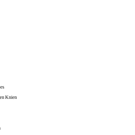
es
den Knien
n