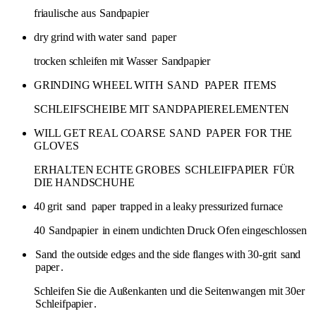
friaulische aus
Sandpapier
dry grind with water
sand
paper
trocken schleifen mit Wasser
Sandpapier
GRINDING WHEEL WITH
SAND
PAPER
ITEMS
SCHLEIFSCHEIBE MIT SANDPAPIERELEMENTEN
WILL GET REAL COARSE
SAND
PAPER
FOR THE
GLOVES
ERHALTEN ECHTE GROBES
SCHLEIFPAPIER
FÜR
DIE HANDSCHUHE
40 grit
sand
paper
trapped in a leaky pressurized furnace
40
Sandpapier
in einem undichten Druck Ofen eingeschlossen
Sand
the outside edges and the side flanges with 30-grit
sand
paper
.
Schleifen Sie die Außenkanten und die Seitenwangen mit 30er
Schleifpapier
.