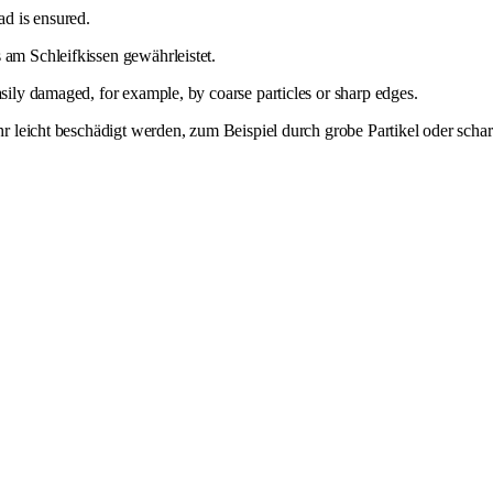
ad is ensured.
 am Schleifkissen gewährleistet.
easily damaged, for example, by coarse particles or sharp edges.
ehr leicht beschädigt werden, zum Beispiel durch grobe Partikel oder scha