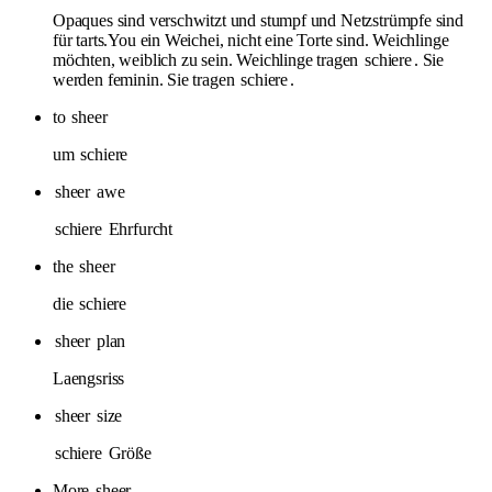
Opaques sind verschwitzt und stumpf und Netzstrümpfe sind
für tarts.You ein Weichei, nicht eine Torte sind. Weichlinge
möchten, weiblich zu sein. Weichlinge tragen
schiere
. Sie
werden feminin. Sie tragen
schiere
.
to
sheer
um
schiere
sheer
awe
schiere
Ehrfurcht
the
sheer
die
schiere
sheer
plan
Laengsriss
sheer
size
schiere
Größe
More
sheer