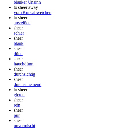
blanker Unsinn
to sheer away
vom Kurs abweichen
to sheer
ausreißen
sheer
schier
sheer
blank
sheer
dünn
sheer
hauchdünn
sheer
durchsichtig
sheer
durchscheinend
to sheer
gieren
sheer
rein
sheer
pur
sheer
unvermischt