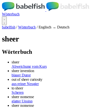
Wörterbuch
babelfish
/
Wörterbuch
/
Englisch → Deutsch
sheer
Wörterbuch
sheer
Abweichung vom Kurs
sheer invention
blauer Dunst
out of sheer curiosity
aus reiner Neugier
to sheer
Scheren
sheer nonsense
glatter Unsinn
sheer nonsense