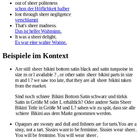
out of sheer politeness
schon der Höflichkeit halber
lost through sheer negligence
verschlampt
That's sheer madness.
Das ist heller Wahnsinn.
It was a sheer delight.
Es war eine wahre Wonne.
Beispiele im Kontext
Are still
sheer
bikini bottom satin black and satin turquoise in
size m or l available ? , or other satin
sheer
bikini parts in size
m and l ? we saw too late, that they are all
sheer
bikini taken
from the market.
Sind noch
schiere
Bikini Bottom Satin schwarz und türkis
Satin in Größe M oder L erhältlich? Oder andere Satin Sheer
Bikini Teile in Größe M und L? sahen wir zu spät, dass sie alle
schiere
Bikini aus dem Markt genommen werden.
Opaques are sweaty and dull and fishnets are for tarts.You are a
sissy, not a tart. Sissies want to be feminine. Sissies wear
sheer
.
You will be feminine. You will wear
sheer
.