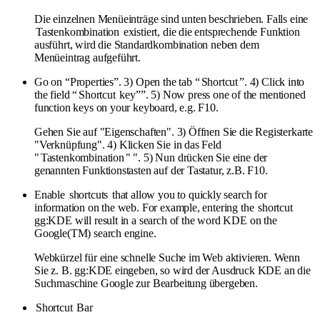
Die einzelnen Menüeinträge sind unten beschrieben. Falls eine
Tastenkombination
existiert, die die entsprechende Funktion
ausführt, wird die Standardkombination neben dem
Menüeintrag aufgeführt.
Go on “Properties”. 3) Open the tab “
Shortcut
”. 4) Click into
the field “
Shortcut
key””. 5) Now press one of the mentioned
function keys on your keyboard, e.g. F10.
Gehen Sie auf "Eigenschaften". 3) Öffnen Sie die Registerkarte
"Verknüpfung". 4) Klicken Sie in das Feld
"
Tastenkombination
" ". 5) Nun drücken Sie eine der
genannten Funktionstasten auf der Tastatur, z.B. F10.
Enable
shortcuts
that allow you to quickly search for
information on the web. For example, entering the
shortcut
gg:KDE will result in a search of the word KDE on the
Google(TM) search engine.
Webkürzel für eine schnelle Suche im Web aktivieren. Wenn
Sie z. B. gg:KDE eingeben, so wird der Ausdruck KDE an die
Suchmaschine Google zur Bearbeitung übergeben.
Shortcut
Bar