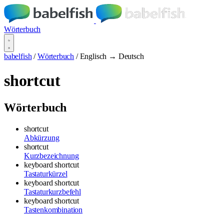
Wörterbuch
babelfish
/
Wörterbuch
/
Englisch → Deutsch
shortcut
Wörterbuch
shortcut
Abkürzung
shortcut
Kurzbezeichnung
keyboard shortcut
Tastaturkürzel
keyboard shortcut
Tastaturkurzbefehl
keyboard shortcut
Tastenkombination