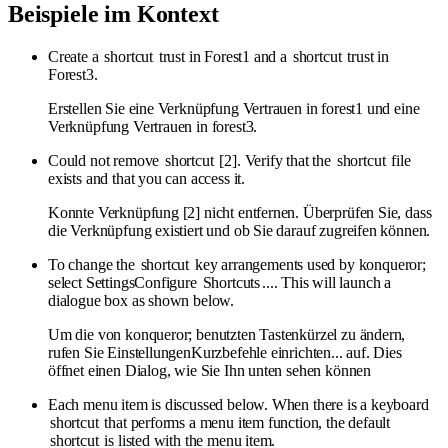
Beispiele im Kontext
Create a
shortcut
trust in Forest1 and a
shortcut
trust in
Forest3.
Erstellen Sie eine Verknüpfung Vertrauen in forest1 und eine
Verknüpfung Vertrauen in forest3.
Could not remove
shortcut
[2]. Verify that the
shortcut
file
exists and that you can access it.
Konnte Verknüpfung [2] nicht entfernen. Überprüfen Sie, dass
die Verknüpfung existiert und ob Sie darauf zugreifen können.
To change the
shortcut
key arrangements used by konqueror;
select SettingsConfigure
Shortcuts
.... This will launch a
dialogue box as shown below.
Um die von konqueror; benutzten Tastenkürzel zu ändern,
rufen Sie EinstellungenKurzbefehle einrichten... auf. Dies
öffnet einen Dialog, wie Sie Ihn unten sehen können
Each menu item is discussed below. When there is a keyboard
shortcut
that performs a menu item function, the default
shortcut
is listed with the menu item.