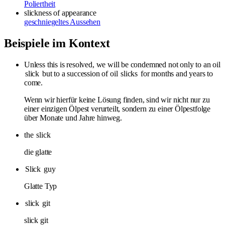
Poliertheit
slickness
of appearance
geschniegeltes Aussehen
Beispiele im Kontext
Unless this is resolved, we will be condemned not only to an oil
slick
but to a succession of oil
slicks
for months and years to
come.
Wenn wir hierfür keine Lösung finden, sind wir nicht nur zu
einer einzigen Ölpest verurteilt, sondern zu einer Ölpestfolge
über Monate und Jahre hinweg.
the
slick
die glatte
Slick
guy
Glatte Typ
slick
git
slick git