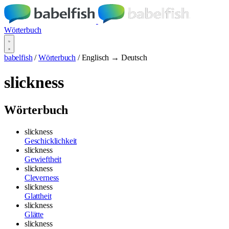
Wörterbuch
babelfish
/
Wörterbuch
/
Englisch → Deutsch
slickness
Wörterbuch
slickness
Geschicklichkeit
slickness
Gewieftheit
slickness
Cleverness
slickness
Glattheit
slickness
Glätte
slickness