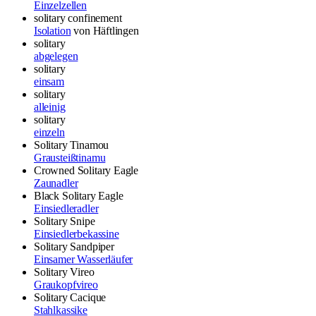
Einzelzellen
solitary confinement
Isolation
von Häftlingen
solitary
abgelegen
solitary
einsam
solitary
alleinig
solitary
einzeln
Solitary Tinamou
Grausteißtinamu
Crowned Solitary Eagle
Zaunadler
Black Solitary Eagle
Einsiedleradler
Solitary Snipe
Einsiedlerbekassine
Solitary Sandpiper
Einsamer Wasserläufer
Solitary Vireo
Graukopfvireo
Solitary Cacique
Stahlkassike