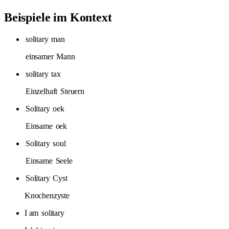
Beispiele im Kontext
solitary
man
einsamer
Mann
solitary
tax
Einzelhaft
Steuern
Solitary
oek
Einsame
oek
Solitary
soul
Einsame
Seele
Solitary
Cyst
Knochenzyste
I am
solitary