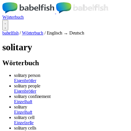
Wörterbuch
babelfish
/
Wörterbuch
/
Englisch → Deutsch
solitary
Wörterbuch
solitary person
Eigenbrötler
solitary people
Eigenbrötler
solitary confinement
Einzelhaft
solitary
Einzelhaft
solitary cell
Einzelzelle
solitary cells