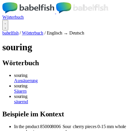
Wörterbuch
babelfish
/
Wörterbuch
/
Englisch → Deutsch
souring
Wörterbuch
souring
Aussäuerung
souring
Säuern
souring
säuernd
Beispiele im Kontext
In the product 850008006
Sour
cherry pieces 0-15 mm whole