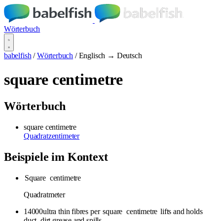
Wörterbuch
babelfish
/
Wörterbuch
/
Englisch → Deutsch
square centimetre
Wörterbuch
square centimetre
Quadratzentimeter
Beispiele im Kontext
Square
centimetre
Quadratmeter
14000ultra thin fibres per
square
centimetre
lifts and holds
duct ,dirt,grease and spills