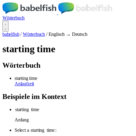
Wörterbuch
babelfish
/
Wörterbuch
/
Englisch → Deutsch
starting time
Wörterbuch
starting time
Anlaufzeit
Beispiele im Kontext
starting
time
Anfang
Select a
starting
time
: