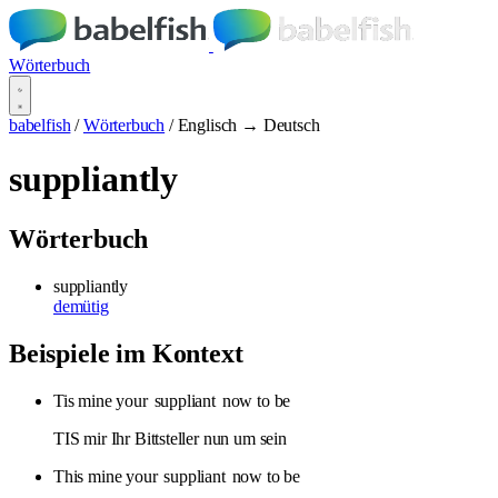
Wörterbuch
babelfish
/
Wörterbuch
/
Englisch → Deutsch
suppliantly
Wörterbuch
suppliantly
demütig
Beispiele im Kontext
Tis mine your
suppliant
now to be
TIS mir Ihr Bittsteller nun um sein
This mine your
suppliant
now to be