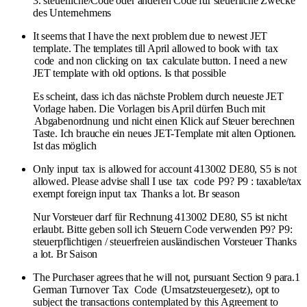
3. steuerliche/Code oder anderen Code für steuerliche Zwecke
des Unternehmens
It seems that I have the next problem due to newest JET
template. The templates till April allowed to book with
tax
code
and non clicking on
tax
calculate button. I need a new
JET template with old options. Is that possible
Es scheint, dass ich das nächste Problem durch neueste JET
Vorlage haben. Die Vorlagen bis April dürfen Buch mit
Abgabenordnung
und nicht einen Klick auf Steuer berechnen
Taste. Ich brauche ein neues JET-Template mit alten Optionen.
Ist das möglich
Only input
tax
is allowed for account 413002 DE80, S5 is not
allowed. Please advise shall I use
tax
code
P9? P9 : taxable/tax
exempt foreign input
tax
Thanks a lot. Br season
Nur Vorsteuer darf für Rechnung 413002 DE80, S5 ist nicht
erlaubt. Bitte geben soll ich Steuern Code verwenden P9? P9:
steuerpflichtigen / steuerfreien ausländischen Vorsteuer Thanks
a lot. Br Saison
The Purchaser agrees that he will not, pursuant Section 9 para.1
German Turnover
Tax
Code
(Umsatzsteuergesetz), opt to
subject the transactions contemplated by this Agreement to