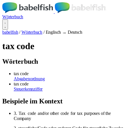
Wörterbuch
babelfish
/
Wörterbuch
/
Englisch → Deutsch
tax code
Wörterbuch
tax code
Abgabenordnung
tax code
Steuerkennziffer
Beispiele im Kontext
3.
Tax
code
and/or other
code
for
tax
purposes of the
Company