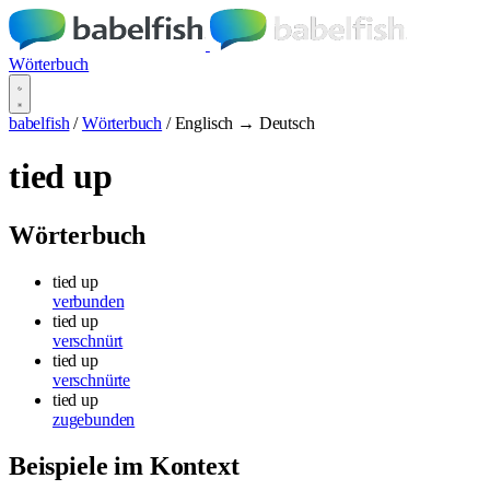
Wörterbuch
babelfish
/
Wörterbuch
/
Englisch → Deutsch
tied up
Wörterbuch
tied up
verbunden
tied up
verschnürt
tied up
verschnürte
tied up
zugebunden
Beispiele im Kontext