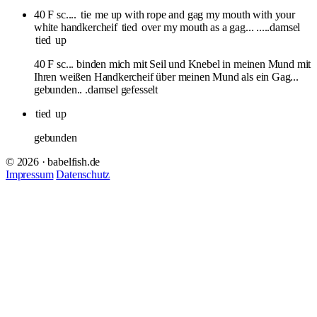
40 F sc....
tie
me up with rope and gag my mouth with your
white handkercheif
tied
over my mouth as a gag... .....damsel
tied
up
40 F sc... binden mich mit Seil und Knebel in meinen Mund mit
Ihren weißen Handkercheif über meinen Mund als ein Gag...
gebunden.. .damsel gefesselt
tied
up
gebunden
© 2026 · babelfish.de
Impressum
Datenschutz