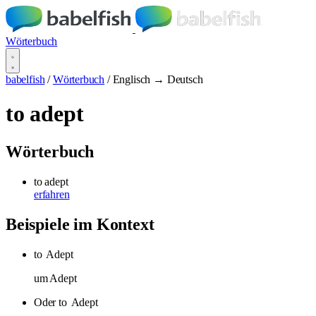
Wörterbuch
babelfish
/
Wörterbuch
/
Englisch → Deutsch
to adept
Wörterbuch
to adept
erfahren
Beispiele im Kontext
to
Adept
um Adept
Oder to
Adept