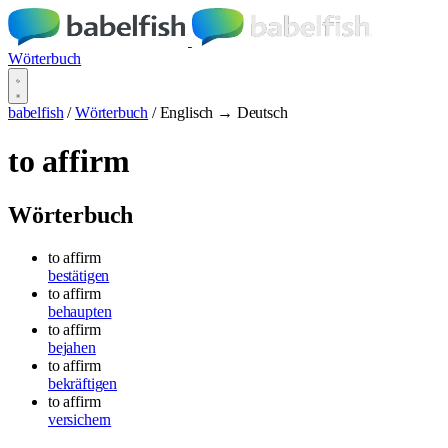
Wörterbuch
babelfish
/
Wörterbuch
/
Englisch → Deutsch
to affirm
Wörterbuch
to affirm
bestätigen
to affirm
behaupten
to affirm
bejahen
to affirm
bekräftigen
to affirm
versichern