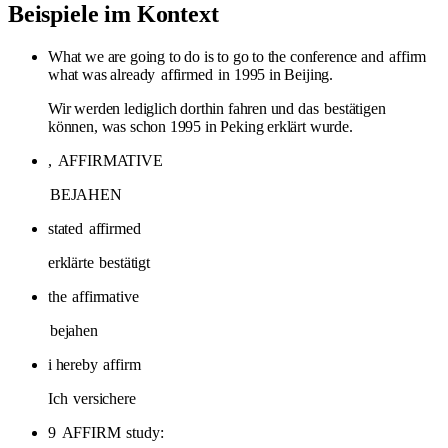
Beispiele im Kontext
What we are going to do is to go to the conference and
affirm
what was already
affirmed
in 1995 in Beijing.
Wir werden lediglich dorthin fahren und das
bestätigen
können, was schon 1995 in Peking erklärt wurde.
,
AFFIRMATIVE
BEJAHEN
stated
affirmed
erklärte
bestätigt
the
affirmative
bejahen
i hereby
affirm
Ich
versichere
9
AFFIRM
study: