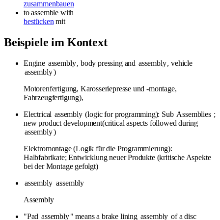
zusammenbauen
to assemble
with
bestücken
mit
Beispiele im Kontext
Engine
assembly
, body pressing and
assembly
, vehicle
assembly
)
Motorenfertigung, Karosseriepresse und -montage,
Fahrzeugfertigung),
Electrical
assembly
(logic for programming): Sub
Assemblies
;
new product development(critical aspects followed during
assembly
)
Elektromontage (Logik für die Programmierung):
Halbfabrikate; Entwicklung neuer Produkte (kritische Aspekte
bei der Montage gefolgt)
assembly
assembly
Assembly
"Pad
assembly
" means a brake lining
assembly
of a disc