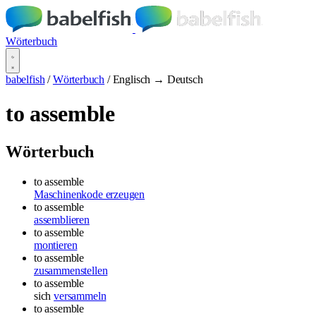
Wörterbuch
babelfish
/
Wörterbuch
/
Englisch → Deutsch
to assemble
Wörterbuch
to assemble
Maschinenkode erzeugen
to assemble
assemblieren
to assemble
montieren
to assemble
zusammenstellen
to assemble
sich
versammeln
to assemble