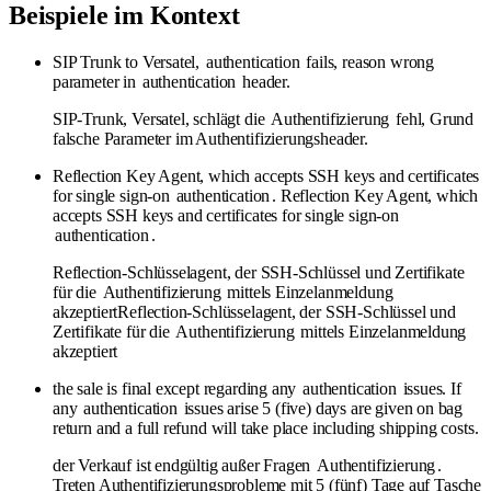
Beispiele im Kontext
SIP Trunk to Versatel,
authentication
fails, reason wrong
parameter in
authentication
header.
SIP-Trunk, Versatel, schlägt die
Authentifizierung
fehl, Grund
falsche Parameter im Authentifizierungsheader.
Reflection Key Agent, which accepts SSH keys and certificates
for single sign-on
authentication
. Reflection Key Agent, which
accepts SSH keys and certificates for single sign-on
authentication
.
Reflection-Schlüsselagent, der SSH-Schlüssel und Zertifikate
für die
Authentifizierung
mittels Einzelanmeldung
akzeptiertReflection-Schlüsselagent, der SSH-Schlüssel und
Zertifikate für die
Authentifizierung
mittels Einzelanmeldung
akzeptiert
the sale is final except regarding any
authentication
issues. If
any
authentication
issues arise 5 (five) days are given on bag
return and a full refund will take place including shipping costs.
der Verkauf ist endgültig außer Fragen
Authentifizierung
.
Treten Authentifizierungsprobleme mit 5 (fünf) Tage auf Tasche