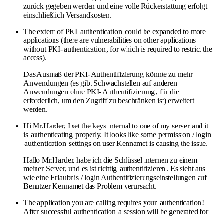
zurück gegeben werden und eine volle Rückerstattung erfolgt
einschließlich Versandkosten.
The extent of PKI
authentication
could be expanded to more
applications (there are vulnerabilities on other applications
without PKI-
authentication
, for which is required to restrict the
access).
Das Ausmaß der PKI-
Authentifizierung
könnte zu mehr
Anwendungen (es gibt Schwachstellen auf anderen
Anwendungen ohne PKI-
Authentifizierung
, für die
erforderlich, um den Zugriff zu beschränken ist) erweitert
werden.
Hi Mr.Harder, I set the keys internal to one of my server and it
is
authenticating
properly. It looks like some permission / login
authentication
settings on user Kennamet is causing the issue.
Hallo Mr.Harder, habe ich die Schlüssel internen zu einem
meiner Server, und es ist richtig
authentifizieren
. Es sieht aus
wie eine Erlaubnis / login Authentifizierungseinstellungen auf
Benutzer Kennamet das Problem verursacht.
The application you are calling requires your
authentication
!
After successful
authentication
a session will be generated for