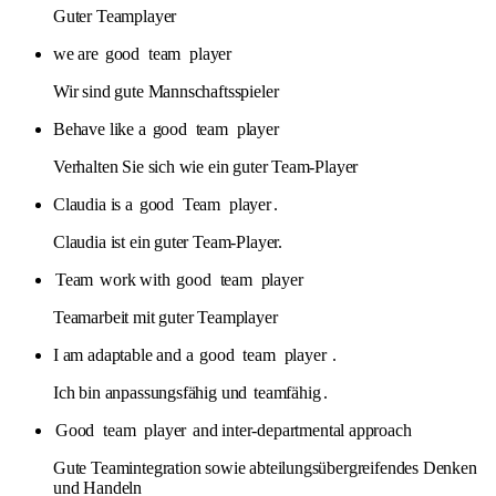
Guter Teamplayer
we are
good
team
player
Wir sind gute Mannschaftsspieler
Behave like a
good
team
player
Verhalten Sie sich wie ein guter Team-Player
Claudia is a
good
Team
player
.
Claudia ist ein guter Team-Player.
Team
work with
good
team
player
Teamarbeit mit guter Teamplayer
I am adaptable and a
good
team
player
.
Ich bin anpassungsfähig und
teamfähig
.
Good
team
player
and inter-departmental approach
Gute Teamintegration sowie abteilungsübergreifendes Denken
und Handeln