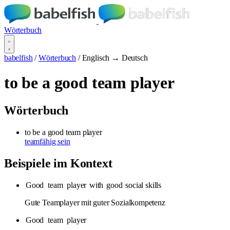
Wörterbuch
babelfish
/
Wörterbuch
/
Englisch → Deutsch
to be a good team player
Wörterbuch
to be a good team player
teamfähig sein
Beispiele im Kontext
Good
team
player
with
good
social skills
Gute Teamplayer mit guter Sozialkompetenz
Good
team
player