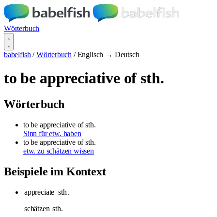
Wörterbuch
babelfish
/
Wörterbuch
/
Englisch → Deutsch
to be appreciative of sth.
Wörterbuch
to be appreciative of sth.
Sinn für etw. haben
to be appreciative of sth.
etw. zu schätzen wissen
Beispiele im Kontext
appreciate
sth
.
schätzen
sth.