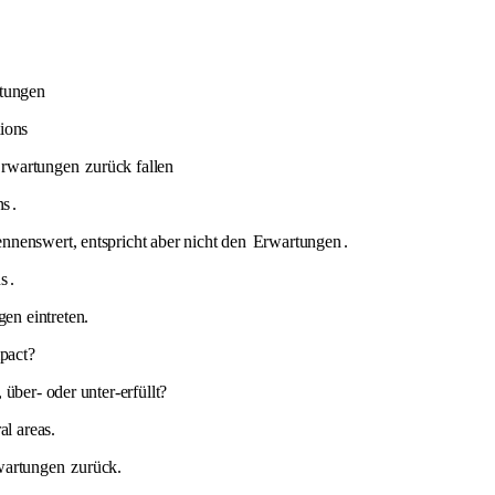
tungen
ions
rwartungen
zurück fallen
ns
.
nnenswert, entspricht aber nicht den
Erwartungen
.
ns
.
en eintreten.
mpact?
über- oder unter-erfüllt?
al areas.
wartungen
zurück.