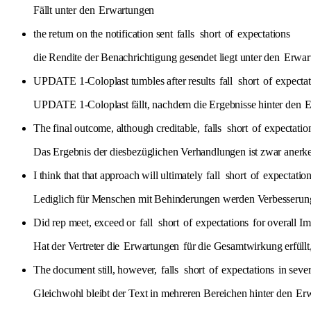
Fällt unter den
Erwartungen
the return on the notification sent
falls
short
of
expectations
die Rendite der Benachrichtigung gesendet liegt unter den
Erwar
UPDATE 1-Coloplast tumbles after results
fall
short
of
expectat
UPDATE 1-Coloplast fällt, nachdem die Ergebnisse hinter den
E
The final outcome, although creditable,
falls
short
of
expectatio
Das Ergebnis der diesbezüglichen Verhandlungen ist zwar anerke
I think that that approach will ultimately
fall
short
of
expectatio
Lediglich für Menschen mit Behinderungen werden Verbesserung
Did rep meet, exceed or
fall
short
of
expectations
for overall I
Hat der Vertreter die
Erwartungen
für die Gesamtwirkung erfüllt, 
The document still, however,
falls
short
of
expectations
in sever
Gleichwohl bleibt der Text in mehreren Bereichen hinter den
Er