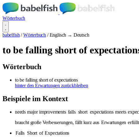
Wörterbuch
babelfish
/
Wörterbuch
/
Englisch → Deutsch
to be falling short of expectation
Wörterbuch
to be falling short of expectations
hinter den Erwartungen zurückbleiben
Beispiele im Kontext
needs major improvements
falls
short
expectations
meets
expec
braucht große Verbesserungen, fällt kurz aus
Erwartungen
erfüll
Falls
Short
of
Expectations