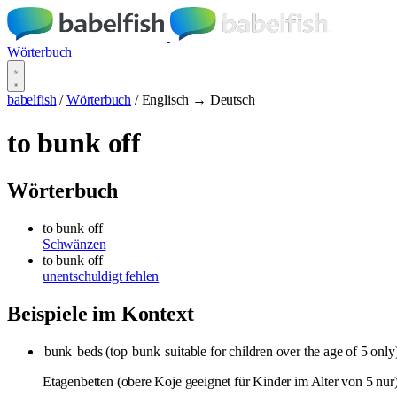
Wörterbuch
babelfish
/
Wörterbuch
/
Englisch → Deutsch
to bunk off
Wörterbuch
to bunk off
Schwänzen
to bunk off
unentschuldigt fehlen
Beispiele im Kontext
bunk
beds (top
bunk
suitable for children over the age of 5 only
Etagenbetten (obere Koje geeignet für Kinder im Alter von 5 nur)