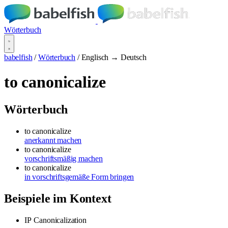
Wörterbuch
babelfish
/
Wörterbuch
/
Englisch → Deutsch
to canonicalize
Wörterbuch
to canonicalize
anerkannt machen
to canonicalize
vorschriftsmäßig machen
to canonicalize
in vorschriftsgemäße Form bringen
Beispiele im Kontext
IP
Canonicalization