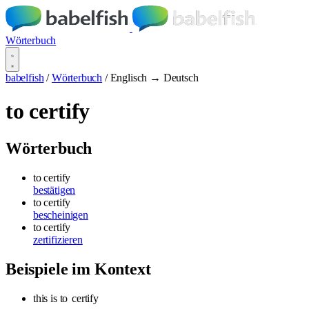
Wörterbuch
babelfish
/
Wörterbuch
/
Englisch → Deutsch
to certify
Wörterbuch
to certify
bestätigen
to certify
bescheinigen
to certify
zertifizieren
Beispiele im Kontext
this is to
certify