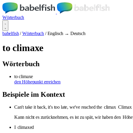
Wörterbuch
babelfish
/
Wörterbuch
/
Englisch → Deutsch
to climaxe
Wörterbuch
to climaxe
den Höhepunkt erreichen
Beispiele im Kontext
Can't take it back, it's too late, we've reached the
climax
Climax
Kann nicht es zurücknehmen, es ist zu spät, wir haben den
Höhe
I
climaxed