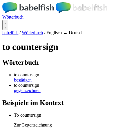
Wörterbuch
babelfish
/
Wörterbuch
/
Englisch → Deutsch
to countersign
Wörterbuch
to countersign
bestätigen
to countersign
gegenzeichnen
Beispiele im Kontext
To
countersign
Zur Gegenzeichnung